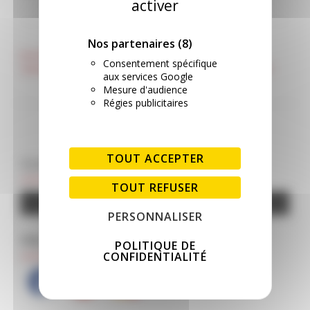
activer
NAVIGATION DE L’ARTICLE
Nos partenaires
(8)
Journée portes ouvertes le
Meilleurs vœux, santé et
Consentement spécifique
samedi 3 décembre
projets ferroviaires en 2023
aux services Google
Mesure d'audience
Régies publicitaires
TOUT ACCEPTER
CLIQUEZ POUR SOUTENIR LE SITE
TOUT REFUSER
Google Adsense est désactivé.
AUTORISER
PERSONNALISER
PAS ENCORE ABONNÉ ?
POLITIQUE DE
CONFIDENTIALITÉ