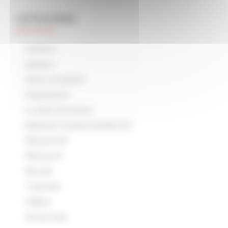
CATÉGORIES
Arduino
Ateliers
Décor et patine
Expositions
Lu dans la presse
Matériel roulant échelle HO
Réseau HO
Réseau N
Rocrail
Tutoriels
Vidéos
Vie du club