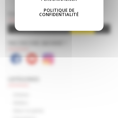
POLITIQUE DE
CLIQUEZ POUR SOUTENIR LE SITE
CONFIDENTIALITÉ
Google Adsense est désactivé.
AUTORISER
PAS ENCORE ABONNÉ ?
CATÉGORIES
Arduino
Ateliers
Décor et patine