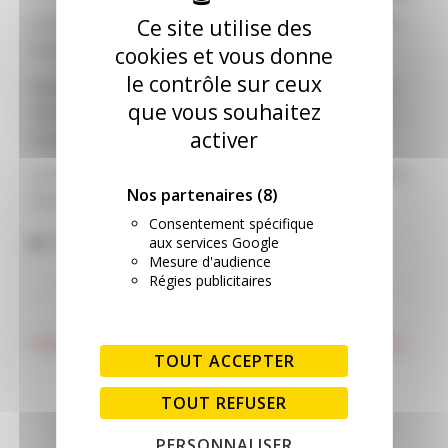
La machine Euro 4000 a été reproduite à l’échelle
Ce site utilise des
HO par SUD EXPRESS.
cookies et vous donne
le contrôle sur ceux
Également dans cette vidéo une courte séquence
que vous souhaitez
avec une locomotive électrique de type BB12000
activer
(modèle reproduit ici par le fabricant TRIX)
La machine tracte ici une rame SHELL, ST-GOBAIN,
Nos partenaires
(8)
EVS aux abords de la gare de Val de Seine.
Consentement spécifique
aux services Google
Publié dans
Vidéos
Mesure d'audience
Régies publicitaires
NAVIGATION DE L’ARTICLE
Pousse de la végétation
Train Sim World® 2 gratuit sur
TOUT ACCEPTER
Epic Games Store
TOUT REFUSER
PERSONNALISER