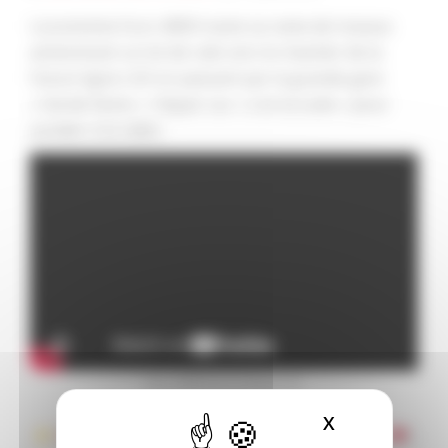
Locomotive Euro 4000 tracte sa rame de travaux
acheminant un lot de rails vers le chantier de la
future ligne LGV en passant par la grande gare
« Val de Seine ». Cliquer sur « Lire la suite » pour
accéder à la vidéo.
Euro 4000 sur le réseau HO
X
MASQUER L
https://bit.ly/3dazscH
(S’abonner à la chaine
)