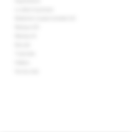
Expositions
Lu dans la presse
Matériel roulant échelle HO
Réseau HO
Réseau N
Rocrail
Tutoriels
Vidéos
Vie du club