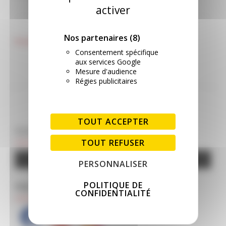
activer
NAVIGATION DE L’ARTICLE
Nos partenaires
(8)
Fin de ballastage du réseau N
Un nouveau wagon en
préparation chez nos
Consentement spécifique
aux services Google
fabricants?
Mesure d'audience
Régies publicitaires
TOUT ACCEPTER
CLIQUEZ POUR SOUTENIR LE SITE
TOUT REFUSER
Google Adsense est désactivé.
AUTORISER
PERSONNALISER
POLITIQUE DE
PAS ENCORE ABONNÉ ?
CONFIDENTIALITÉ