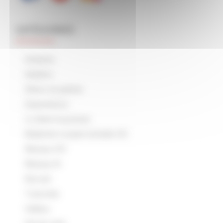
CATÉGORIES
Arduino
Ateliers
Décor et patine
Expositions
Lu dans la presse
Matériel roulant échelle HO
Réseau HO
Réseau N
Rocrail
Tutoriels
Vidéos