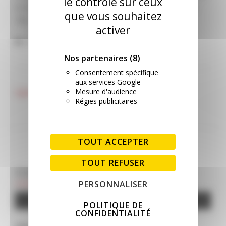
le contrôle sur ceux
le dimanche 20 octobre de 10h à 12h, puis 14h à
que vous souhaitez
18h.
activer
Publié dans
Expositions
,
Réseau N
Nos partenaires
(8)
Consentement spécifique
NAVIGATION DE L’ARTICLE
aux services Google
Mesure d'audience
Signalisation du réseau N
Exposition de modélisme
Régies publicitaires
ferroviaire Dieppe 2019
TOUT ACCEPTER
TOUT REFUSER
CLIQUEZ POUR SOUTENIR LE SITE
PERSONNALISER
Google Adsense est désactivé.
AUTORISER
POLITIQUE DE
CONFIDENTIALITÉ