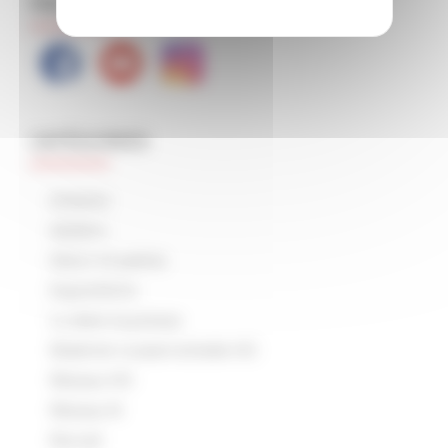
PAS ENCORE ABONNÉ ?
CATÉGORIES
Arduino
Ateliers
Décor et patine
Expositions
Lu dans la presse
Matériel roulant échelle HO
Réseau HO
Réseau N
Rocrail