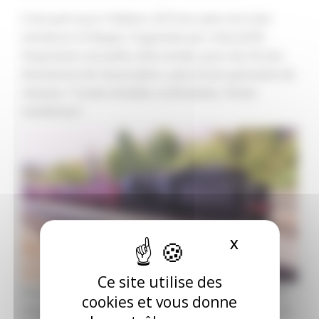
C’est parti pour l’édition 2019 du salon du train
miniature à Dieppe. Organisée par Littorail76,
l’exposition accueille cette année, pour les 35 ans
d’existence de l’association, plus d’une quinzaine de
réseaux. Toutes échelles confondues. Venez
nombreux !
X
MASQUER L
Ce site utilise des
Exposition au gymnase Robert-Vain à Neuville-lès-
cookies et vous donne
Dieppe. Le samedi 19 octobre de 14h00 à 19h00. Et