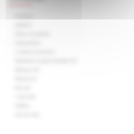
Arduino
Ateliers
Décor et patine
Expositions
Lu dans la presse
Matériel roulant échelle HO
Réseau HO
Réseau N
Rocrail
Tutoriels
Vidéos
Vie du club