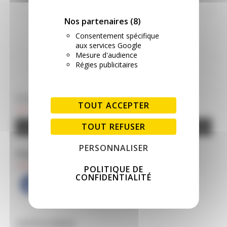
savoir
Nos partenaires
(8)
plus
surUne
Consentement spécifique
aux services Google
belle
Mesure d'audience
journée
Régies publicitaires
portes
ouvertes
CLIQUEZ POUR SOUTENIR LE SITE
TOUT ACCEPTER
TOUT REFUSER
Google Adsense est désactivé.
AUTORISER
PERSONNALISER
PAS ENCORE ABONNÉ ?
POLITIQUE DE
CONFIDENTIALITÉ
CATÉGORIES