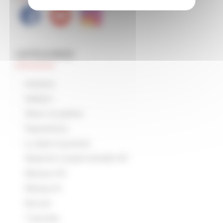
CATÉGORIES
Arduino
Ateliers
Décor et patine
Expositions
Lu dans la presse
Matériel roulant échelle HO
Réseau HO
Réseau N
Rocrail
Tutoriels