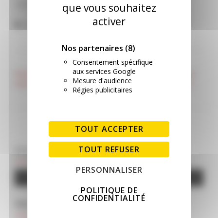
visionnage.
que vous souhaitez
activer
Publié dans
Vie du club
Nos partenaires
(8)
Consentement spécifique
NAVIGATION DE L’ARTICLE
aux services Google
Pose de la signalisation sur le
Notre réseau HO à l’honneur
Mesure d'audience
réseau N
dans le magazine RMF #646
Régies publicitaires
TOUT ACCEPTER
TOUT REFUSER
CLIQUEZ POUR SOUTENIR LE SITE
PERSONNALISER
Google Adsense est désactivé.
AUTORISER
POLITIQUE DE
CONFIDENTIALITÉ
PAS ENCORE ABONNÉ ?